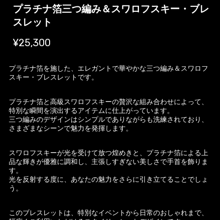
プラチナ箔三つ編み＆スワロフスキー・ブレ
スレット
¥25,300
プラチナ箔を施した、エレガントで華やかな三つ編み＆スワロフ
スキー・ブレスレットです。
プラチナ箔と高級スワロフスキーの贅沢な組み合わせによって、
特別な瞬間を演出するアイテムに仕上がっています。
三つ編みのデザインはシンプルでありながらも洗練されており、
さまざまなシーンで魅力を発揮します。
スワロフスキーが光を受けて放つ煌めきと、プラチナ箔による上
品な輝きが優雅に調和し、主張しすぎない美しさで手首を飾りま
す。
光を反射する度に、あなたの魅力をさらに引き立てることでしょ
う。
このブレスレットは、特別なイベントから日常のおしゃれまで、