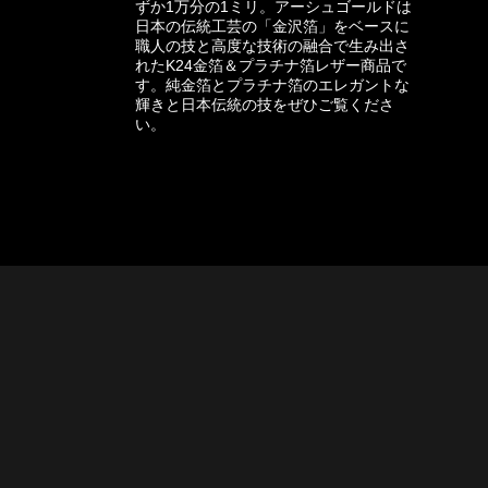
ずか1万分の1ミリ。アーシュゴールドは
日本の伝統工芸の「金沢箔」をベースに
職人の技と高度な技術の融合で生み出さ
れたK24金箔＆プラチナ箔レザー商品で
す。純金箔とプラチナ箔のエレガントな
輝きと日本伝統の技をぜひご覧くださ
い。