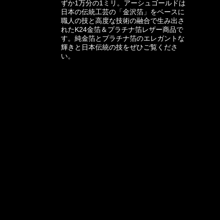
ずか1万分の1ミリ。アーシュゴールドは
日本の伝統工芸の「金沢箔」をベースに
職人の技と高度な技術の融合で生み出さ
れたK24金箔＆プラチナ箔レザー商品で
す。純金箔とプラチナ箔のエレガントな
輝きと日本伝統の技をぜひご覧くださ
い。