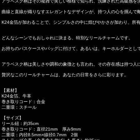
アラベスク柄はその複雑で美しい模様で知られ、洗練された高級感を
曲線と直線が織りなすエレガントなデザインが、持つ人の心を掴んで
K24金箔が加わることで、シンプルさの中に煌びやかさが加わり、所
どんなシーンでもおしゃれに決まる、特別なリールチャームです。
お持ちのパスケースやバッグに付けて、あるいは、キーホルダーとし
アラベスク柄は美しさや調和の象徴とも言われ、その存在感は持つ人
贅沢なこのリールチャームは、あなたの日常をさらに彩ります。
【素材】
K24金箔、牛革
巻き取りコード：合金
二重環：スチール
【サイズ】
リール紐：約35cm
巻き取りコード：直径21mm 厚み9mm
二重環：内径8.5mm×線径0.7mm 2個