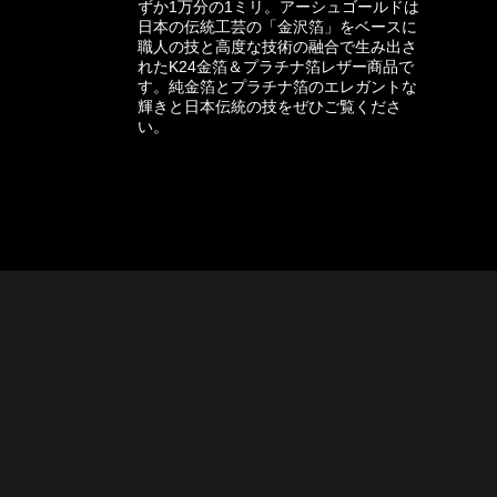
ずか1万分の1ミリ。アーシュゴールドは
日本の伝統工芸の「金沢箔」をベースに
職人の技と高度な技術の融合で生み出さ
れたK24金箔＆プラチナ箔レザー商品で
す。純金箔とプラチナ箔のエレガントな
輝きと日本伝統の技をぜひご覧くださ
い。