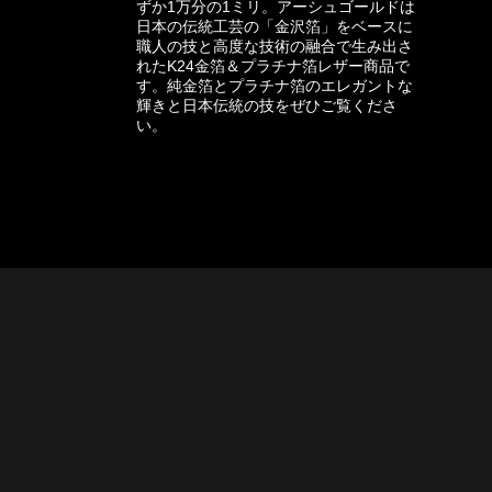
ずか1万分の1ミリ。アーシュゴールドは
日本の伝統工芸の「金沢箔」をベースに
職人の技と高度な技術の融合で生み出さ
れたK24金箔＆プラチナ箔レザー商品で
す。純金箔とプラチナ箔のエレガントな
輝きと日本伝統の技をぜひご覧くださ
い。