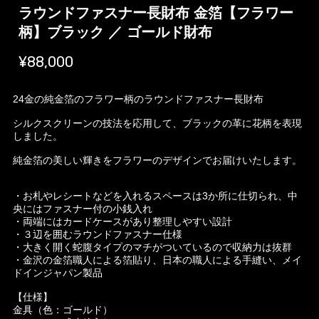
ラウンドファスナー長財布 金箔【フラワー
柄】ブラック ／ ゴールド財布
¥88,000
24金の純金箔のフラワー柄のラウンドファスナー長財布
シルクスクリーンの技法を応用して、ブラックの革に花柄を表現
しました。
純金箔の美しい輝きをフラワーのデザインでお届けいたします。
・お札やレシートなどを入れるスペースは3か所に仕切られ、中
央にはファスナー付の小銭入れ
・両端にはカードケースがあり整理しやすい設計
・３辺を囲むラウンドファスナー仕様
・大きく開く蛇腹タイプのマチがついているので収納力は抜群
・金沢の金箔職人による箔貼り、日本の職人による手縫い、メイ
ドインジャパン製品
【仕様】
金具（色：ゴールド）