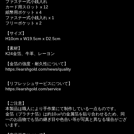
ファスナー式小銭入れ
カード用スロット x 12
紙幣用ポケット x 4
ファスナー式小銭入れ x 1
フリーポケット x 2
【サイズ】
H10cm x W19.5cm x D2.5cm
【素材】
K24金箔、牛革、レーヨン
【金箔の強度・耐久性について】
https://earshgold.com/news/quality
【リフレッシュサービスについて】
https://earshgold.com/service
【ご注意】
本製品は職人により手作業にて制作している一点ものです。
金箔（プラチナ箔）は約10㎝²の金属箔を貼り合わせるため、同
一のお品物でも箔の継ぎ目や色合い等が写真と異なる場合がござ
います。