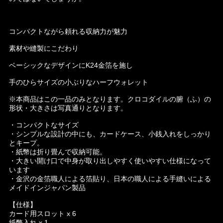
コンパクトながら頼れる収納力が魅力
素材や縫製にこだわり
ベーシックなデザインにK24金箔を施し
手のひらサイズの小ぶりなハーフウォレット
※本商品はこの一品のみとなります。クロコダイルの腑（ふ）の
形状・大きさは写真通りとなります。
・コンパクトなサイズ
・シンプルな設計の中にも、カードケース、小銭入れをしっかり
とキープ。
・紙幣は折り畳んで収納可能。
・大きい開け口で中身が取り出しやすく使いやすい仕様になって
います
・金沢の金箔職人による箔貼り、日本の職人による手縫いによる
メイドインジャパン製品
【仕様】
カード用スロット x 6
紙幣入れ x 1