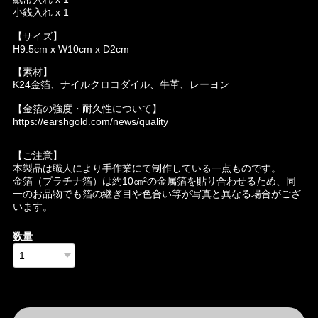
小銭入れ x 1
【サイズ】
H9.5cm x W10cm x D2cm
【素材】
K24金箔、ナイルクロコダイル、牛革、レーヨン
【金箔の強度・耐久性について】
https://earshgold.com/news/quality
【ご注意】
本製品は職人により手作業にて制作している一点ものです。
金箔（プラチナ箔）は約10㎝²の金属箔を貼り合わせるため、同
一のお品物でも箔の継ぎ目や色合い等が写真と異なる場合がござ
います。
数量
International shipping available