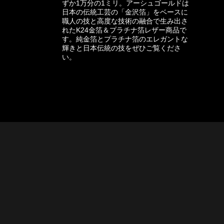
ずか1万分の1ミリ。アーシュゴールドは
日本の伝統工芸の「金沢箔」をベースに
職人の技と高度な技術の融合で生み出さ
れたK24金箔＆プラチナ箔レザー商品で
す。純金箔とプラチナ箔のエレガントな
輝きと日本伝統の技をぜひご覧くださ
い。