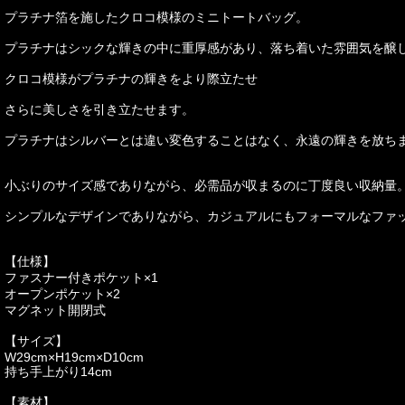
プラチナ箔を施したクロコ模様のミニトートバッグ。
プラチナはシックな輝きの中に重厚感があり、落ち着いた雰囲気を醸
クロコ模様がプラチナの輝きをより際立たせ
さらに美しさを引き立たせます。
プラチナはシルバーとは違い変色することはなく、永遠の輝きを放ち
小ぶりのサイズ感でありながら、必需品が収まるのに丁度良い収納量
シンプルなデザインでありながら、カジュアルにもフォーマルなファ
【仕様】
ファスナー付きポケット×1
オープンポケット×2
マグネット開閉式
【サイズ】
W29cm×H19cm×D10cm
持ち手上がり14cm
【素材】