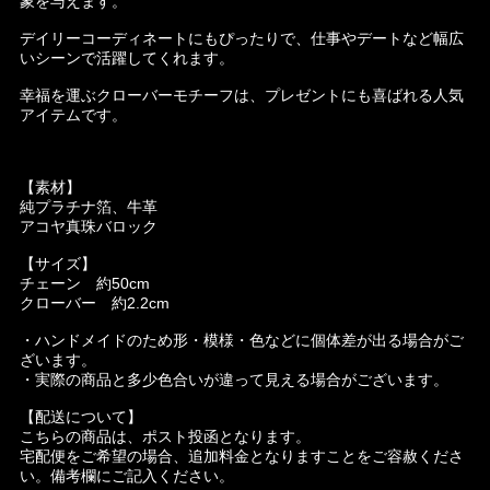
象を与えます。
デイリーコーディネートにもぴったりで、仕事やデートなど幅広
いシーンで活躍してくれます。
幸福を運ぶクローバーモチーフは、プレゼントにも喜ばれる人気
アイテムです。
【素材】
純プラチナ箔、牛革
アコヤ真珠バロック
【サイズ】
チェーン 約50cm
クローバー 約2.2cm
・ハンドメイドのため形・模様・色などに個体差が出る場合がご
ざいます。
・実際の商品と多少色合いが違って見える場合がございます。
【配送について】
こちらの商品は、ポスト投函となります。
宅配便をご希望の場合、追加料金となりますことをご容赦くださ
い。備考欄にご記入ください。