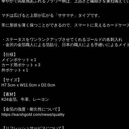
華やかで高級感あふれるフラワー柄は、上品さと繊細さを兼ね備えて
マチは広げると上部が広がる「ササマチ」タイプです。
常に形状を薄く保つことができるので、スマートに見えるカードケー
・ステータスをワンランクアップさせてくれるゴールドの名刺入れ
・金沢の金箔職人による箔貼り、日本の職人による手縫いによるメイ
【仕様】
メインポケット x 1
カード用ポケット x 3
外ポケット x 1
【サイズ】
H7.5cm x W11.0cm x D2.0cm
【素材】
K24金箔、牛革、レーヨン
【金箔の強度・耐久性について】
https://earshgold.com/news/quality
【リフレッシュサービスについて】