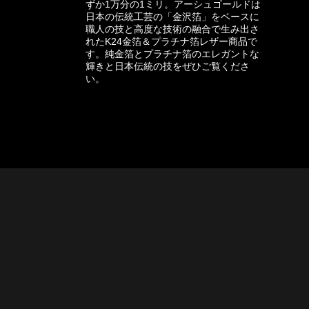
ずか1万分の1ミリ。アーシュゴールドは
日本の伝統工芸の「金沢箔」をベースに
職人の技と高度な技術の融合で生み出さ
れたK24金箔＆プラチナ箔レザー商品で
す。純金箔とプラチナ箔のエレガントな
輝きと日本伝統の技をぜひご覧くださ
い。