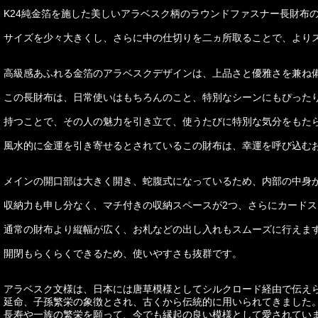
K24純金箔を施した美しいアラベスク柄のラウンドファスナー長財布
サイズを少々大きくし、さらに中の仕切りを二ヵ所取ることで、より
高級感あふれる金箔のアラベスクデザインは、上品さと優雅さを兼ね
この長財布は、日常使いはもちろんのこと、特別なシーンにもぴった
持つことで、その人の魅力を引き立て、使うたびに特別な気分をもた
風水的に金運を引き寄せるとされているこの財布は、幸運を呼び込む
メインの開口部は大きく開き、蛇腹式になっているため、内部の中身
収納力も申し分なく、マチ付きの収納スペースが2つ、さらにカードス
通常の財布より縦幅が広く、お札などの出し入れもスムーズに行えま
開閉もらくらくできるため、使いやすさも抜群です。
アラベスク文様は、日本には唐草模様としてシルクロード経由で伝え
延命、子孫繁栄の象徴とされ、古くから伝統的に用いられてきました
長寿や一族の繁栄を願って、今でも縁起の良い模様として愛されてい