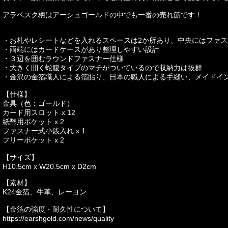
アラベスク柄はアーシュゴールドの中でも一番の売れ筋です！
・お札やレシートなどを入れるスペースは2か所あり、中央にはファ
・両端にはカードケースがあり整理しやすい設計
・３辺を囲むラウンドファスナー仕様
・大きく開く蛇腹タイプのマチがついているので収納力は抜群
・金沢の金箔職人による箔貼り、日本の職人による手縫い、メイドイ
【仕様】
金具（色：ゴールド）
カード用スロット x 12
紙幣用ポケット x 2
ファスナー式小銭入れ x 1
フリーポケット x 2
【サイズ】
H10.5cm x W20.5cm x D2cm
【素材】
K24金箔、牛革、レーヨン
【金箔の強度・耐久性について】
https://earshgold.com/news/quality