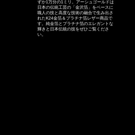
ずか1万分の1ミリ。アーシュゴールドは
日本の伝統工芸の「金沢箔」をベースに
職人の技と高度な技術の融合で生み出さ
れたK24金箔＆プラチナ箔レザー商品で
す。純金箔とプラチナ箔のエレガントな
輝きと日本伝統の技をぜひご覧くださ
い。